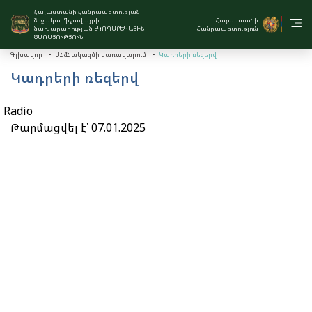
Հայաստանի Հանրապետության
Շրջակա միջավայրի
Հայաստանի
նախարարության ԷԿՈՊԱՐԵԿԱՅԻՆ
Հանրապետություն
ԾԱՌԱՅՈՒԹՅՈՒՆ
Կադրերի ռեզերվ
Գլխավոր
Անձնակազմի կառավարում
Կադրերի ռեզերվ
Radio
Թարմացվել է՝ 07.01.2025