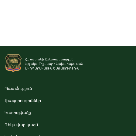
Հայաստանի Հանրապետության
Շրջակա միջավայրի նախարարության
ԷԿՈՊԱՐԵԿԱՅԻՆ ԾԱՌԱՅՈՒԹՅՈՒՆ
Պատմություն
Լիազորություններ
Կառուցվածք
Ղեկավար կազմ