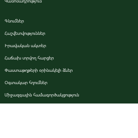
Կանոնադրություն
Գնումներ
Հաշվետվություններ
Իրավական ակտեր
Հաճախ տրվող հարցեր
Փաստաթղթերի օրինակելի ձևեր
Օգտակար հղումներ
Միջազգային համագործակցություն
Կապ մեզ հետ
Էկոպարեկային ծառայության թափուր պաշտոնների