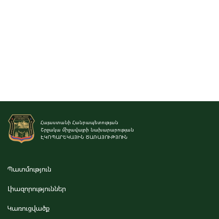
Հայաստանի Հանրապետության
Շրջակա միջավայրի նախարարության
ԷԿՈՊԱՐԵԿԱՅԻՆ ԾԱՌԱՅՈՒԹՅՈՒՆ
Պատմություն
Լիազորություններ
Կառուցվածք